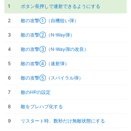
1
ボタン長押しで連射できるようにする
2
敵の攻撃①（自機狙い弾）
3
敵の攻撃②（N-Way弾）
4
敵の攻撃③（N-Way弾の改良）
5
敵の攻撃④（速射弾）
6
敵の攻撃⑤（スパイラル弾）
7
敵のHPの設定
8
敵をプレハブ化する
9
リスタート時、数秒だけ無敵状態にする