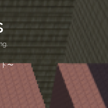
s
ng.
イト〜