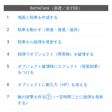
BattleTank（基礎／全31回）
1
地面と戦車を作成する
2
戦車を動かす（前進・後退・旋回）
3
戦車から砲弾を発射する
4
砲弾でオブジェクト（障害物）を破壊する
5
オブジェクト破壊時にエフェクト（視覚効果）
をつける
6
オブジェクトに耐久力（HP）を加える
7
敵の攻撃を作る①（一定時間ごとに砲弾を発射
する）