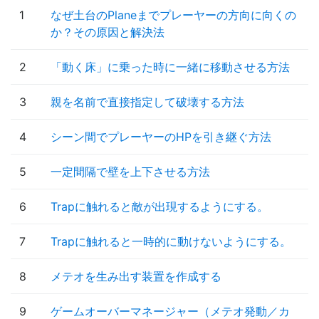
1
なぜ土台のPlaneまでプレーヤーの方向に向くの
か？その原因と解決法
2
「動く床」に乗った時に一緒に移動させる方法
3
親を名前で直接指定して破壊する方法
4
シーン間でプレーヤーのHPを引き継ぐ方法
5
一定間隔で壁を上下させる方法
6
Trapに触れると敵が出現するようにする。
7
Trapに触れると一時的に動けないようにする。
8
メテオを生み出す装置を作成する
9
ゲームオーバーマネージャー（メテオ発動／カ