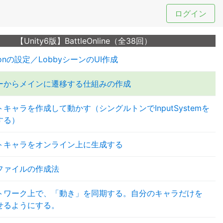
ログイン
【Unity6版】BattleOnline（全38回）
tonの設定／LobbyシーンのUI作成
ーからメインに遷移する仕組みの作成
キャラを作成して動かす（シングルトンでInputSystemを
する）
トキャラをオンライン上に生成する
ファイルの作成法
トワーク上で、「動き」を同期する。自分のキャラだけを
せるようにする。