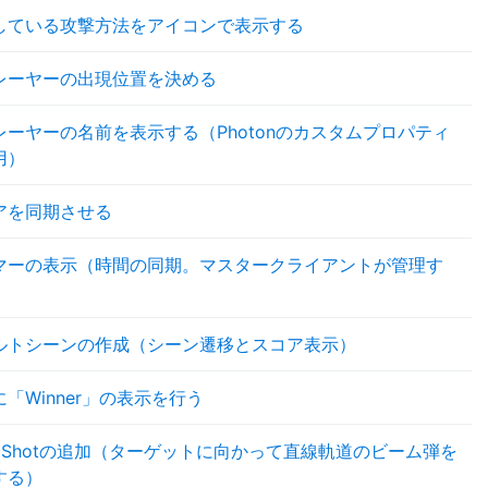
している攻撃方法をアイコンで表示する
レーヤーの出現位置を決める
レーヤーの名前を表示する（Photonのカスタムプロパティ
用）
アを同期させる
マーの表示（時間の同期。マスタークライアントが管理す
ルトシーンの作成（シーン遷移とスコア表示）
「Winner」の表示を行う
amShotの追加（ターゲットに向かって直線軌道のビーム弾を
する）