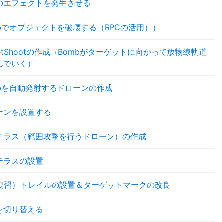
のエフェクトを発生させる
mbでオブジェクトを破壊する（RPCの活用））
getShootの作成（Bombがターゲットに向かって放物線軌道
んでいく）
mbを自動発射するドローンの作成
ーンを設置する
テラス（範囲攻撃を行うドローン）の作成
テラスの設置
復習）トレイルの設置＆ターゲットマークの改良
を切り替える