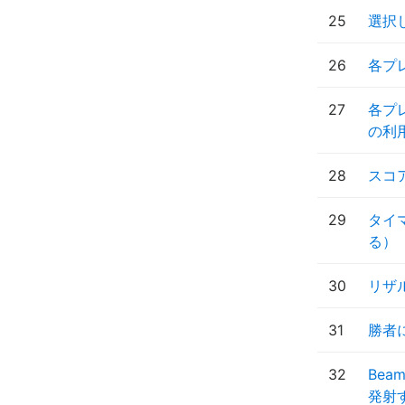
25
選択
26
各プ
27
各プ
の利
28
スコ
29
タイ
る）
30
リザ
31
勝者に
32
Be
発射