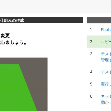
仕組みの作成
1
Pho
2
ロビ
3
テスト
管理
4
テス
5
実行
6
ネッ
動か