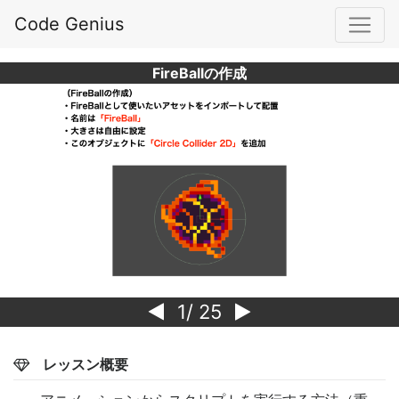
Code Genius
FireBallの作成
1
/ 25
レッスン概要