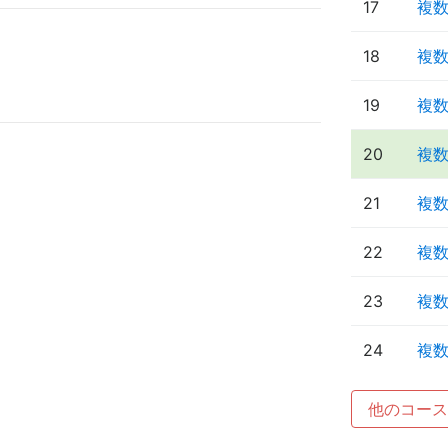
17
複
18
複
19
複
20
複
21
複
22
複
23
複
24
複
他のコース