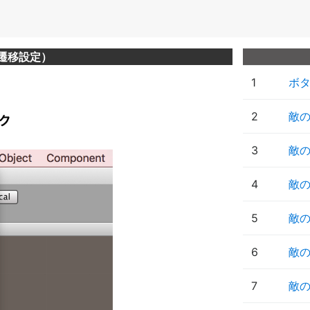
遷移設定）
1
ボ
2
敵
3
敵の
4
敵の
5
敵の
6
敵
7
敵