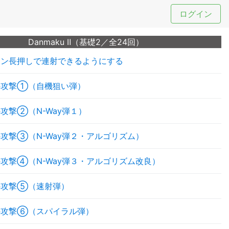
ログイン
Danmaku Ⅱ（基礎2／全24回）
タン長押しで連射できるようにする
の攻撃①（自機狙い弾）
攻撃②（N-Way弾１）
攻撃③（N-Way弾２・アルゴリズム）
攻撃④（N-Way弾３・アルゴリズム改良）
の攻撃⑤（速射弾）
の攻撃⑥（スパイラル弾）