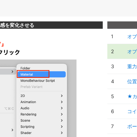
感を変化させる
1
オブ
2
オブ
3
重力
4
位置
5
★
6
コイ
7
ボー