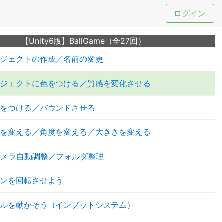
ログイン
【Unity6版】BallGame（全27回）
ジェクトの作成／名前の変更
ジェクトに色をつける／質感を変化させる
をつける／バウンドさせる
を変える／角度を変える／大きさを変える
カメラ自動調整／フォルダ整理
ンを回転させよう
ルを動かそう（インプットシステム）