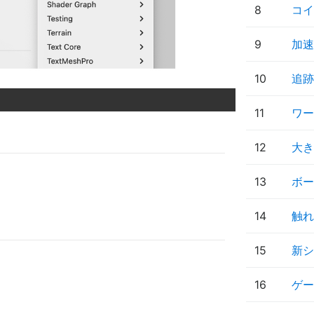
8
コイ
9
加速
10
追跡
11
ワー
12
大き
13
ボー
14
触れ
15
新シ
16
ゲー