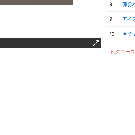
8
弾切
9
アイ
10
★チ
他のコース