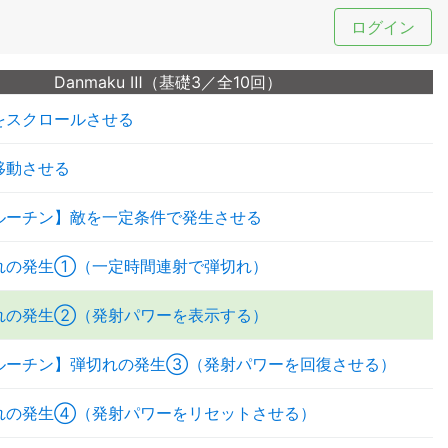
ログイン
Danmaku Ⅲ（基礎3／全10回）
をスクロールさせる
移動させる
ルーチン】敵を一定条件で発生させる
れの発生①（一定時間連射で弾切れ）
れの発生②（発射パワーを表示する）
ルーチン】弾切れの発生③（発射パワーを回復させる）
れの発生④（発射パワーをリセットさせる）