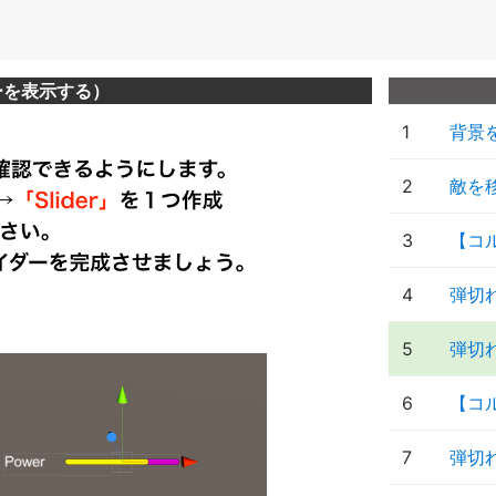
ーを表示する）
1
背景
2
敵を
3
【コ
4
弾切
5
弾切
6
【コ
7
弾切