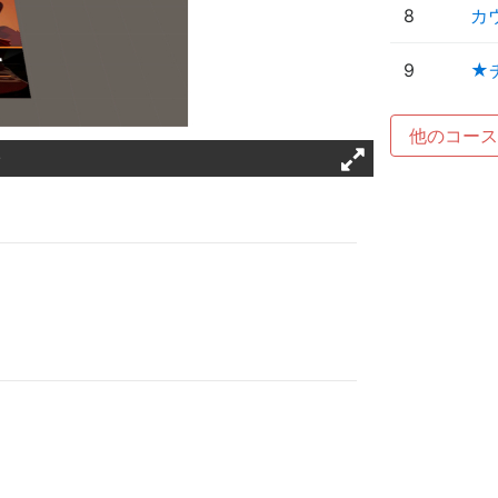
8
カ
9
★
他のコース