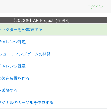
ログイン
【2022版】AR_Project（全9回）
ャラクターをAR鑑賞する
チャレンジ課題
Rシューティングゲームの開発
チャレンジ課題
の製造装置を作る
を破壊する
リジナルのカーソルを作成する