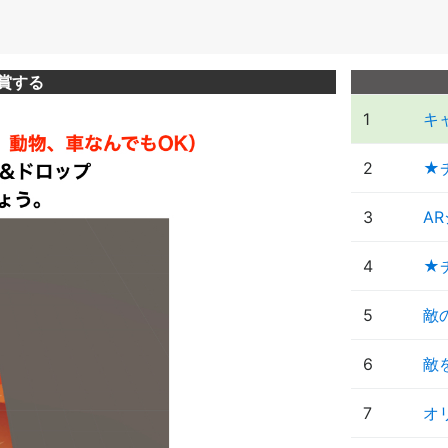
賞する
1
キ
2
★
3
A
4
★
5
敵
6
敵
7
オ