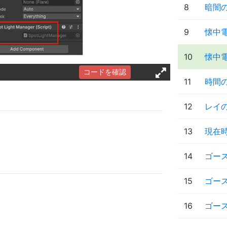
8
暗闇の
9
懐中
10
懐中
コードを確認
11
時間
12
レイ
13
現在
14
ゴー
15
ゴー
16
ゴー