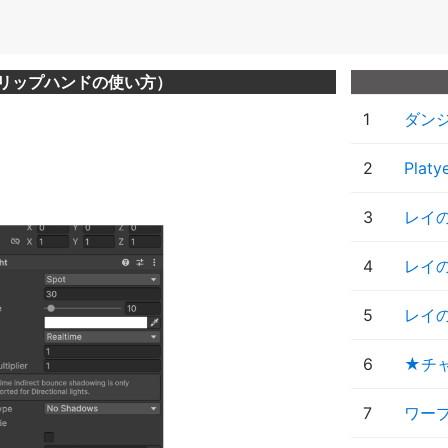
グリップハンドの使い方）
1
ダンジ
2
Pla
3
レイ
4
レイ
5
レイ
6
★チ
7
ワー