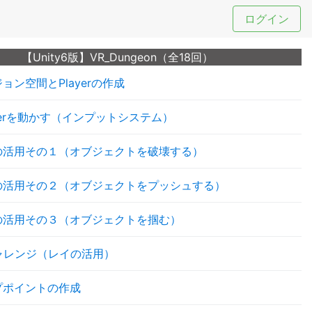
ログイン
【Unity6版】VR_Dungeon（全18回）
ョン空間とPlayerの作成
tyerを動かす（インプットシステム）
の活用その１（オブジェクトを破壊する）
の活用その２（オブジェクトをプッシュする）
の活用その３（オブジェクトを掴む）
ャレンジ（レイの活用）
プポイントの作成